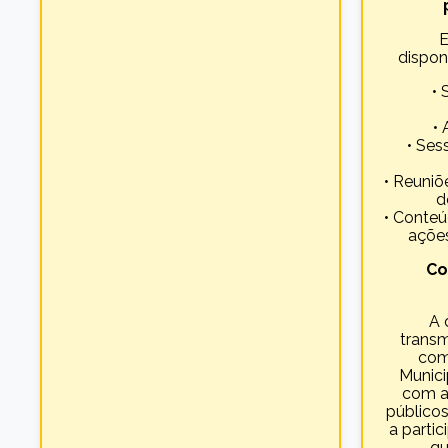
E
dispon
• 
• 
• Ses
• Reuniõe
d
• Conteú
ações
Co
A 
transm
com
Munici
com a
públicos
a parti
qu