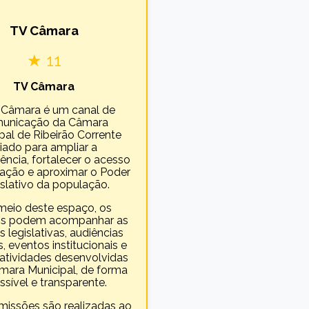
TV Câmara
★ 11
TV Câmara
 Câmara é um canal de
unicação da Câmara
pal de Ribeirão Corrente
riado para ampliar a
ência, fortalecer o acesso
mação e aproximar o Poder
slativo da população.
meio deste espaço, os
os podem acompanhar as
 legislativas, audiências
, eventos institucionais e
atividades desenvolvidas
mara Municipal, de forma
ssível e transparente.
missões são realizadas ao