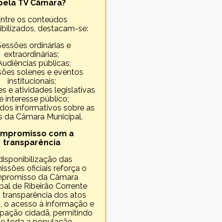
pela TV Câmara?
ntre os conteúdos
ibilizados, destacam-se:
Sessões ordinárias e
extraordinárias;
Audiências públicas;
sões solenes e eventos
institucionais;
s e atividades legislativas
e interesse público;
dos informativos sobre as
 da Câmara Municipal.
mpromisso com a
transparência
disponibilização das
issões oficiais reforça o
promisso da Câmara
pal de Ribeirão Corrente
 transparência dos atos
, o acesso à informação e
cipação cidadã, permitindo
e toda a população