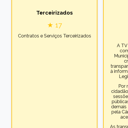
Terceirizados
★ 17
Contratos e Serviços Terceirizados
A TV
com
Munici
c
transpar
à infor
Legi
Por 
cidadã
sessões
públicas
demais 
pela Câ
ace
As trans