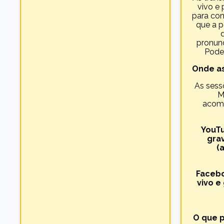
vivo e
para con
que a 
pronun
Poder
Onde as
As sess
M
acomp
YouTu
gra
(
Facebo
vivo e
O que 