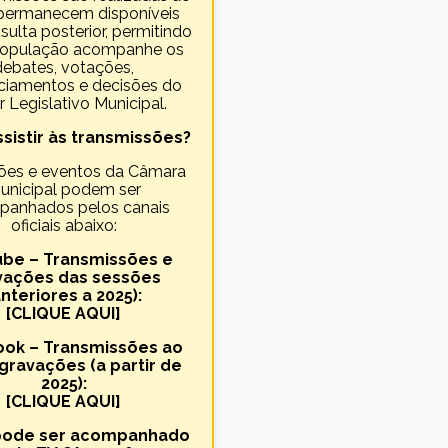
 permanecem disponíveis
sulta posterior, permitindo
população acompanhe os
debates, votações,
ciamentos e decisões do
 Legislativo Municipal.
sistir às transmissões?
ões e eventos da Câmara
unicipal podem ser
anhados pelos canais
oficiais abaixo:
be – Transmissões e
vações das sessões
anteriores a 2025):
[CLIQUE AQUI]
ok – Transmissões ao
 gravações (a partir de
2025):
[CLIQUE AQUI]
pode ser acompanhado